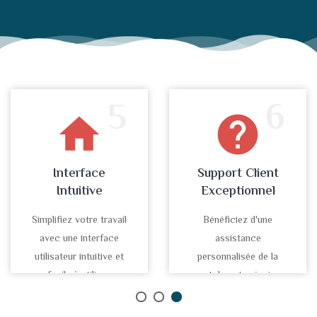
5
6
home
help
Interface
Support Client
Intuitive
Exceptionnel
Simplifiez votre travail
Bénéficiez d'une
avec une interface
assistance
utilisateur intuitive et
personnalisée de la
facile à utiliser.
part de notre équipe
d'experts.