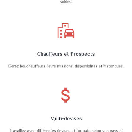
soldes.
emoji_transportation
Chauffeurs et Prospects
Gérez les chauffeurs, leurs missions, disponibilités et historiques.
attach_money
Multi-devises
Travaillez avec différentes devises et formats selon vos pays et