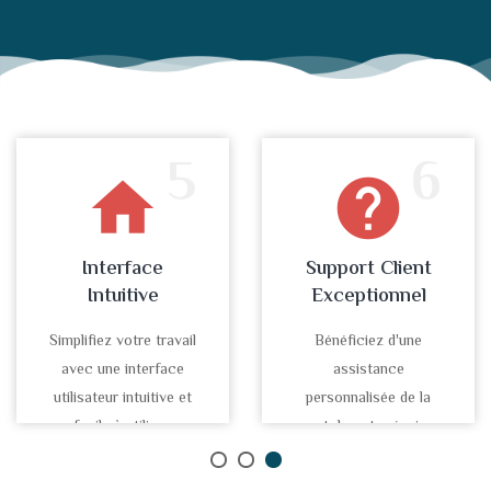
5
6
home
help
Interface
Support Client
Intuitive
Exceptionnel
Simplifiez votre travail
Bénéficiez d'une
avec une interface
assistance
utilisateur intuitive et
personnalisée de la
facile à utiliser.
part de notre équipe
d'experts.