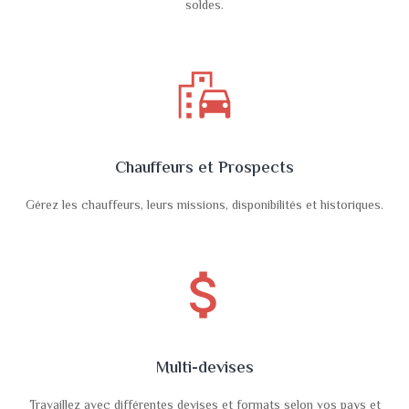
soldes.
emoji_transportation
Chauffeurs et Prospects
Gérez les chauffeurs, leurs missions, disponibilités et historiques.
attach_money
Multi-devises
Travaillez avec différentes devises et formats selon vos pays et