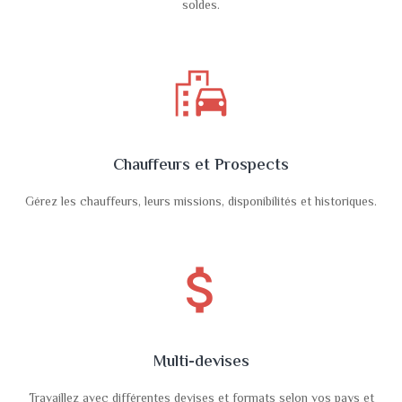
soldes.
emoji_transportation
Chauffeurs et Prospects
Gérez les chauffeurs, leurs missions, disponibilités et historiques.
attach_money
Multi-devises
Travaillez avec différentes devises et formats selon vos pays et