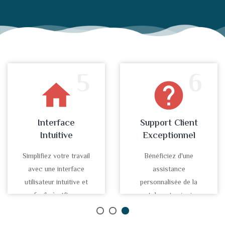
5
6
home
help
Interface
Support Client
Intuitive
Exceptionnel
Simplifiez votre travail
Bénéficiez d'une
avec une interface
assistance
utilisateur intuitive et
personnalisée de la
facile à utiliser.
part de notre équipe
d'experts.