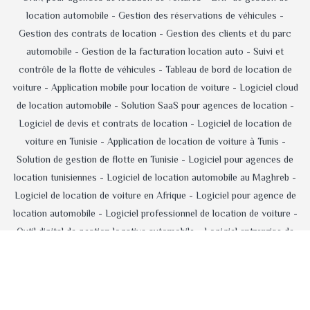
location automobile -
Gestion des réservations de véhicules -
Gestion des contrats de location -
Gestion des clients et du parc
automobile -
Gestion de la facturation location auto -
Suivi et
contrôle de la flotte de véhicules -
Tableau de bord de location de
voiture -
Application mobile pour location de voiture -
Logiciel cloud
de location automobile -
Solution SaaS pour agences de location -
Logiciel de devis et contrats de location -
Logiciel de location de
voiture en Tunisie -
Application de location de voiture à Tunis -
Solution de gestion de flotte en Tunisie -
Logiciel pour agences de
location tunisiennes -
Logiciel de location automobile au Maghreb -
Logiciel de location de voiture en Afrique -
Logiciel pour agence de
location automobile -
Logiciel professionnel de location de voiture -
Outil digital de gestion locative automobile -
Logiciel entreprise de
location automobile -
Solution de gestion locative automobile -
Logiciel de gestion de parc automobile -
Logiciel de gestion des
paiements location -
Application réservation voiture en ligne -
Logiciel d'administration d'agence de location -
Logiciel de location